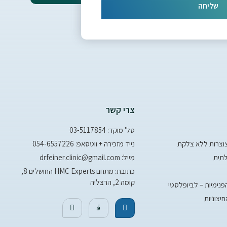
שליחה
צרי קשר
טל' מוקד: 03-5117854
צוצרות ללא צלקת
נייד מזכירה + ווטסאפ: 054-6557226
תית
מייל: drfeiner.clinic@gmail.com
כתובת: מתחם HMC Experts החושלים 8,
קומה 2, הרצליה
נימיות – לביופלסטי
יצוניות