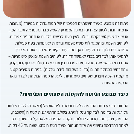
ניתוח זה מבוצע כאשר השפתיים הפנימיות של הפות גדולות במיוחד (מעובות
או מתרחבות לכיוון הצדדים) באופן המפריע לאשה מבחינת מראה איבר המין,
או שיוצר מעין גוש רקמתי בולט לעין בעת לבישת בגד ים או תחתונים צמודים.
לעיתים השפתיים המוגדלות משתפשפות וגורמות לאי נוחות בעת פעילות
ספורטיבית כגון ריצה ולעיתים אף מפריעות בקיום יחסי מין באופן המצריך
להסיט אותן לצדדים בכדי לאפשר חדירה. לעיתים השפתיים אינן סימטריות –
אחת גדולה והשנייה קטנה במידה ניכרת בין אם כמצב מולד או בעקבות קרע
שהתרחש במהלך החיים (בד"כ בעקבות לידה וגינלית). בניתוח מסירים קטע
מרקמת השפה ויוצרים שפתיים סימטריות וללא הרקמה הבולטת לצדדים או
הרקמה המעובה.
כיצד מבוצע הניתוח להקטנת השפתיים הפנימיות?
הניתוח מבוצע תחת הרדמה כללית ובמנח 'ליטוטומיה' (כאשר הרגליים מונחות
על רגליות בדומה לבדיקה גינקולוגית). בשלב ההתארגנות לניתוח (השכבה,
הרדמה, זיהוי) תהיי מכוסה לחלוטין ונקפיד הקפדה מלאה על פרטיותך. רק
לאחר ההרדמה נחשוף את אזור הניתוח. משך הניתוח כחצי שעה עד 45 דקות.