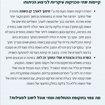
קיימות שתי טכניקות עיקריות לביצוע הניתוח:
הסרת רקמת השפה העודפת ע"י
חיתוך לאורך קו השפה
ותפירת
שולי החתך. יתרונה של שיטה זו בפשטותה ובמשך הזמן הקצר יותר
שהיא אורכת. חסרונה בכך שלמעשה לאורך השוליים החדשים של
השפה (קו החתך) נוצרת צלקת עדינה אשר יכולה להיות שונה במידת
מה במראה, במרקם ובגוון בהשוואה ליתר שולי השפה באזורים בהם לא
בוצע חתך. עקב כך שיטה זו יכולה להתאים בעיקר במצבים בהם
קיימת התבלטות צידית של קטע קטן בשפה באופן שאינו מצריך חתך
ארוך. במקרים רבים זהו לא המצב אלא השפה כולה מוגדלת או מעובה
בדומה למפרש של סירה. במצב זה קיימת העדפה לטכניקה השנייה.
הסרת גזרה והצמדת שולי החתך זה לזה
. בשיטה זו מבצעים חיתוך
בצורת משולש ומרחיקים גזרה של רקמה מתוך השפה. המקטע
שמסירים כולל את האזור המוגדל. בשלב הבא מצמידים את שולי
הגזרה זה לזה ע"י תפרים נספגים עדינים. התוצאה שמתקבלת היא
שפה קטנה יותר בעלת מראה ומרקם טבעיים, עם המשכיות רציפה של
שולי השפה וללא כל צלקת בחלק החיצוני של השפה.
מה צפוי בתקופת ההחלמה ומתי אוכל לשוב לפעילות?