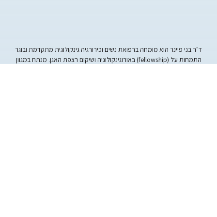
ד"ר בני פיינר הוא מומחה ברפואת נשים וכירורגיה גינקולוגית מתקדמת ובוגר
התמחות על (fellowship) באורוגינקולוגיה ושיקום רצפת האגן. מנתח במגוון
שיטות לרבות ניתוחי רובוט, לפרוסקופיה, הסטרוסקופיה וניתוחים וגינליים וכן
בשיטת v-NOTES (לפרוסקופיה דרך פתח הנרתיק ללא חתכים בטניים).
ניווט
דף הבית
אודות
כתבות בעיתונות
מאמרים
ראיונות והרצאות
מסמכים להורדה