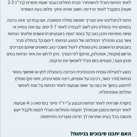
לאחר הניתוח תוכלי להשתחרר מבית החולים כעבור שעות ספורות (בד"כ 2-3
שעות) כמקובל לאחר הרדמה. חשוב שיהיה איתך מלווה בעת השחרור.
ניתוח לביופלסטי אינו מצריך חופשת מחלה ממושכת. אם עבודתך אינה כרוכה
במאמץ פיזי בהחלט ניתן לשוב לעבודה לאחר 5-7 ימים. עם זאת צפוייה אי
נוחות מסויימת ויתכן כאב קל באזור הפות בשבועיים הראשונים שלאחר הניתוח
אשר נובע מתהליך ההחלמה של הפצע הניתוחי. דימום קל בהחלט סביר
בשבועיים הראשונים. ניתן ומומלץ ליטול משככי כאב פשוטים שאינם מצריכים
מרשם (אקמול, אופטלגין, נורופן) לפי הצורך. ניתן לרחוץ את אזור הניתוח במים
וסבון פעם / פעמיים ביום מבלי לשפשף את הרקמה.
בנוגע לפעילות גופנית אינטנסיבית הכרוכה בהפעלת לחץ או שפשוף באזור
הניתוח (חדר כושר, רכיבה על אופניים, ריצה ספורטיבית, יחסי מין) מומלץ
להימנע במשך ארבעה עד ששה שבועות לאחר הניתוח על מנת לאפשר
החלמה אופטימלית.
ביקורת שגרתית לאחר הניתוח תבוצע ע"י ד"ר פיינר במרפאה כ-4 שבועות
לאחר הניתוח וכמובן שבמהלך תקופת ההחלמה תוכלי לפנות ולקבל ייעוץ
והכוונה בכל בעייה שתראה לך חריגה ומצריכה התייחסות.
האם יתכנו סיבוכים בניתוח?