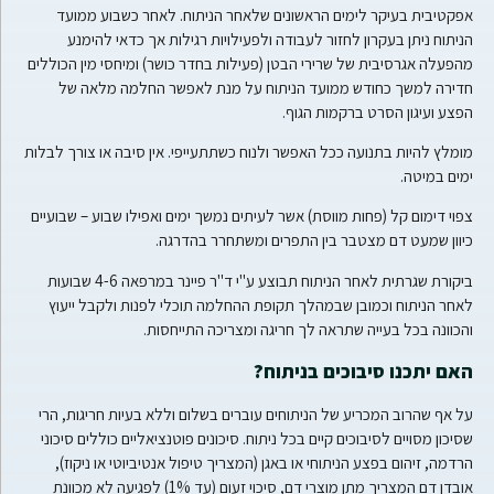
אפקטיבית בעיקר לימים הראשונים שלאחר הניתוח. לאחר כשבוע ממועד
הניתוח ניתן בעקרון לחזור לעבודה ולפעילויות רגילות אך כדאי להימנע
מהפעלה אגרסיבית של שרירי הבטן (פעילות בחדר כושר) ומיחסי מין הכוללים
חדירה למשך כחודש ממועד הניתוח על מנת לאפשר החלמה מלאה של
הפצע ועיגון הסרט ברקמות הגוף.
מומלץ להיות בתנועה ככל האפשר ולנוח כשתתעייפי. אין סיבה או צורך לבלות
ימים במיטה.
צפוי דימום קל (פחות מווסת) אשר לעיתים נמשך ימים ואפילו שבוע – שבועיים
כיוון שמעט דם מצטבר בין התפרים ומשתחרר בהדרגה.
ביקורת שגרתית לאחר הניתוח תבוצע ע"י ד"ר פיינר במרפאה 4-6 שבועות
לאחר הניתוח וכמובן שבמהלך תקופת ההחלמה תוכלי לפנות ולקבל ייעוץ
והכוונה בכל בעייה שתראה לך חריגה ומצריכה התייחסות.
האם יתכנו סיבוכים בניתוח?
על אף שהרוב המכריע של הניתוחים עוברים בשלום וללא בעיות חריגות, הרי
שסיכון מסויים לסיבוכים קיים בכל ניתוח. סיכונים פוטנציאליים כוללים סיכוני
הרדמה, זיהום בפצע הניתוחי או באגן (המצריך טיפול אנטיביוטי או ניקוז),
אובדן דם המצריך מתן מוצרי דם, סיכוי זעום (עד 1%) לפגיעה לא מכוונת