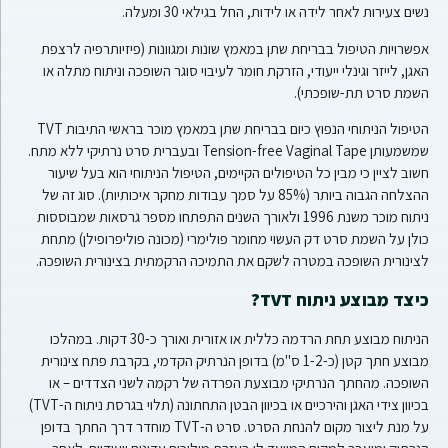
נשים צעירות לאחר לידה או לידות, החל בגילאי 30 ומעלה.
אפשרויות הטיפול בבריחת שתן במאמץ שונות ומגוונות (פיזיותרפיה לרצפת
האגן, לייזר וגינלי ייעודי, הזרקת חומר לעיבוי סוגר השופכה וניתוח מתלה או
השמת סרט תת-שופכתי).
הטיפול הניתוחי הנפוץ כיום בבריחת שתן במאמץ מוכר בראשי התיבות TVT
שמשמעותן Tension-free Vaginal Tape ובעברית סרט נרתיקי ללא מתח.
חשוב לציין כי מבין כל הטיפולים הקיימים, הטיפול הניתוחי הוא בעל שיעור
ההצלחה הגבוה ביותר (85% על סמך עבודות מחקר איכותיות). סוג זה של
ניתוח מוכר משנת 1996 ולאורך השנים התפתחו מספר גרסאות שמבוססות
כולן על השמת סרט דק העשוי מחומר פולימרי (מכונה פוליפרופילן) מתחת
לצינורית השופכה במטרה לשקם את התמיכה הרקמתית בצינורית השופכה.
כיצד מבוצע ניתוח TVT?
הניתוח מבוצע תחת הרדמה כללית או אזורית ואורך כ-30 דקות. במהלכו
מבוצע חתך קטן (כ-1-2 ס"מ) בדופן הנרתיק הקדמי, בקרבת פתח צינורית
השופכה. מהחתך הנרתיקי מבוצעת הפרדה של רקמה לשני הצדדים – או
בכיוון צידי האגן והירכיים או בכיוון הבטן התחתונה (תלוי בגרסת ניתוח ה-TVT)
על מנת ליצור מקום להנחת הסרט. סרט ה-TVT מוחדר דרך החתך בדופן