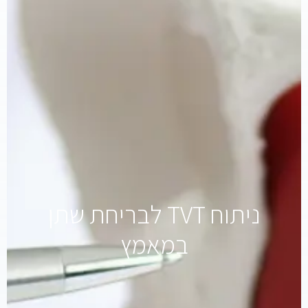
ניתוח TVT לבריחת שתן
במאמץ