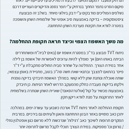
הנרתיק ומועבר למקום המיועד לו בעזרת מוליכים עדינים ייעודיים. לאחר
מיקום הסרט נתפר החתך בנרתיק ע"י תפר נספג והדיקורים העוריים דרכם
נשלפים המוליכים מודבקים ע"י דבק ביולוגי מיוחד. בשלב זה מבוצעת
ציסטוסקופיה – בדיקה באמצעות סיב אופטי של שלפוחית השתן והשופכה
במטרה לוודא את תקינות מערכת השתן התחתונה.
מה משך האשפוז הצפוי וכיצד תראה תקופת ההחלמה?
ניתוח TVT מבוצע בד"כ במסגרת אשפוז יום (באים לביה"ח ומשתחררים
הביתה באותו היום) אך מומלץ להיות ערוכים לאפשרות של אשפוז בן לילה
אחד במידת הצורך. ההחלטה על שחרור מבית החולים מתקבלת ע"י ד"ר
פיינר בהתאם למצבך ובתנאי שאת חשה סה"כ בטוב, מתניידת באופן עצמאי,
שותה ואוכלת ונותנת שתן ללא קושי. במהלך האשפוז תיבדקי בדיקה גופנית
וילקחו בדיקות מעבדה כחלק מהמעקב הדרוש לאחר הניתוח. כן תיבדק
באמצעות מכשיר על קול (אולטרהסאונד) שארית השתן שנותרה בשלפוחית
לאחר התרוקנות על מנת לוודא ריקון תקין.
תקופת ההחלמה לאחר ניתוח TVT אורכת כשבוע עד עשרה ימים. במהלכה
יתכן כאב מסויים באזור הבטן התחתונה והאגן ולעיתים גם בירכיים. במרבית
המקרים תרופות לשיכוך כאב 'רגילות' שנרכשות ללא מרשם כגון אופטלגין נוזלי
/ נורופן וכו' מספיקות. במידת הצורך תוכלי לקבל מרשם לתרופה יותר