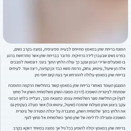
המונח בריחת שתן במאמץ מתייחס לבעייה ספיציפית, נפוצה בקרב נשים,
בפרט נשים שבעברן לידה נרתיקית. מדובר בבריחת שתן אשר מתרחשת ברגע
בו מופעלים שרירי הבטן ועקב כך עולה הלחץ התוך בטני. דוגמאות למצבים
אלה הן שיעול, עיטוש, צחוק, הרמת משא כבד וכן קפיצה, ריצה ועוד. לעיתים
בריחת שתן במאמץ עלולה להתרחש אף בעת קיום יחסי מין.
המנגנון העומד מאחורי בריחת שתן במאמץ קשור בהחלשות הרקמה התומכת
שמתחת לצינורית השופכה (דרכה מפונה השתן משלפוחית השתן אל מחוץ
לגוף) וכן החלשות סוגר השלפוחית עצמו. כתוצאה מכך, העלייה בלחץ הבטני
עקב ביצוע אותן פעולות שהוזכרו (שיעול, עיטוש וכו') אשר מעלה בעקיפין גם
את הלחץ בתוך שלפוחית השתן, מתגברת על יכולת הסגירה של צינורית
השופכה ומובילה לדליפה של שתן מתוך השלפוחית אל מחוץ לגוף.
בריחת שתן במאמץ יכולה להופיע בכל גיל אך נפוצה במיוחד דווקא בקרב