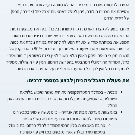
הסיבה לדימום המוגבר. במצבים בהם לא מזוהה בעייה אנטומית ובתנאי
שסיימת את תכניות הילודה, ניתן לטפל באמצעות 'אבלציה' (צריבה / הרס)
של רירית הרחם.
מדובר בפעולה קצרה (אורכת דקות ספורות בלבד) ובטוחה המבוצעת תחת
הרדמה ובמהלכה מתבצעת הסרה או צריבה של שכבת רירית הרחם מאופן
המונע את צמיחתה מחדש. מטרת הפעולה להפחית במידה ניכרת את כמות
הדימום הווסתי ואת משכו. שיעור ההצלחה נע בסביבות 80% ובאחוז קטן של
הנשים יתכן כי הווסת יפסק באופן מלא. חשוב לציין כי גם כאשר אין דימום ווסתי
כלל, המחזור ההורמונלי המתבטא בהפרשת הורמוני המין ע"י השחלות ממשיך
להתקיים כרגיל ואין לכך כל השפעה הורמונלית על התפקוד או ההרגשה.
את פעולת האבלציה ניתן לבצע במספר דרכים:
מכנית – במהלך הסטרוסקופיה ניתוחית נעשה שימוש בלולאה
חשמלית שבאמצעותה ניתן לכרות את שכבת רירית הרחם המצפה את
החלל
באמצעות מערכת מבוססת אנרגיה – כיום נעשה שימוש במכשירים
שפותחו במיוחד למטרה זו ומבוססים על אנרגיה משני סוגים:
צריבה באמצעות בלון תרמי המוחדר לחלל הרחם ובתוכו נוזל
בטמפרטורה ובלחץ אשר נקבעים במדוייק ע"י מערכת