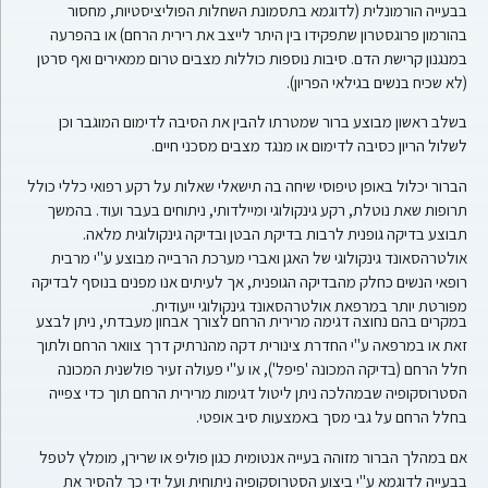
בבעייה הורמונלית (לדוגמא בתסמונת השחלות הפוליציסטיות, מחסור
בהורמון פרוגסטרון שתפקידו בין היתר לייצב את רירית הרחם) או בהפרעה
במנגנון קרישת הדם. סיבות נוספות כוללות מצבים טרום ממאירים ואף סרטן
(לא שכיח בנשים בגילאי הפריון).
בשלב ראשון מבוצע ברור שמטרתו להבין את הסיבה לדימום המוגבר וכן
לשלול הריון כסיבה לדימום או מנגד מצבים מסכני חיים.
הברור יכלול באופן טיפוסי שיחה בה תישאלי שאלות על רקע רפואי כללי כולל
תרופות שאת נוטלת, רקע גינקולוגי ומיילדותי, ניתוחים בעבר ועוד. בהמשך
תבוצע בדיקה גופנית לרבות בדיקת הבטן ובדיקה גינקולוגית מלאה.
אולטרהסאונד גינקולוגי של האגן ואברי מערכת הרבייה מבוצע ע"י מרבית
רופאי הנשים כחלק מהבדיקה הגופנית, אך לעיתים אנו מפנים בנוסף לבדיקה
מפורטת יותר במרפאת אולטרהסאונד גינקולוגי ייעודית.
במקרים בהם נחוצה דגימה מרירית הרחם לצורך אבחון מעבדתי, ניתן לבצע
זאת או במרפאה ע"י החדרת צינורית דקה מהנרתיק דרך צוואר הרחם ולתוך
חלל הרחם (בדיקה המכונה 'פיפל'), או ע"י פעולה זעיר פולשנית המכונה
הסטרוסקופיה שבמהלכה ניתן ליטול דגימות מרירית הרחם תוך כדי צפייה
בחלל הרחם על גבי מסך באמצעות סיב אופטי.
אם במהלך הברור מזוהה בעייה אנטומית כגון פוליפ או שרירן, מומלץ לטפל
בבעייה לדוגמא ע"י ביצוע הסטרוסקופיה ניתוחית ועל ידי כך להסיר את