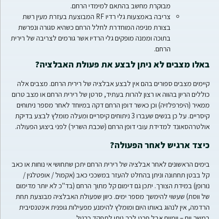
מבוקרת מחשב בהתאם למימדי הרחם.
צריבה באמצעות גלי רדיו RF המבוצעת בעזרת מעין רשת
בצורת מניפה המוחדרת לחלל הרחם כשהיא סגורה ונפרשת
בתוכה וממנה מופקים גלי הרדיו אשר גורמים לצריבה של רירית
הרחם.
באלו מצבים לא ניתן לבצע את פעולת האבלציה?
קיימים מצבים ספורים בהם אין לבצע אבלציה של רירית הרחם. מצבים אלה
כוללים הריון בהווה או רצון להרות בעתיד, סרטן של רירית הרחם או מצב טרום
ממאיר (היפרפלזיה) וכן כאשר דופן הרחם דקה במיוחד לאחר מספר ניתוחים
קיסריים. על כן בנשים שעברו 3 ניתוחים קיסריים ומעלה מומלץ לבצע בדיקת
אולטרהסאונד למדידת עובי דופן הרחם (שכבת השריר) לפני ביצוע הפעולה.
כיצד ארגיש לאחר הפעולה?
בימים הראשונים לאחר אבלציה של רירית הרחם יתכן שתחושי אי נוחות או כאב
קל בבטן תחתונה וניתן בהחלט להעזר במשככי כאב (אקמול / אופטלגין /
נורופן) במידת הצורך. יתכן גם דימום קל מתוך הרחם (בד"כ לא יותר מדימום
של ווסת) שעשוי להימשך מספר ימים. כיוון שפעולת האבלציה מבוצעת תחת
הרדמה, אין לנהוג באותו היום ומומלץ להימנע מפעילות גופנית אינטנסיבית
במשך יום – יומיים אבל פרט לכך ניתן לתפקד כרגיל.