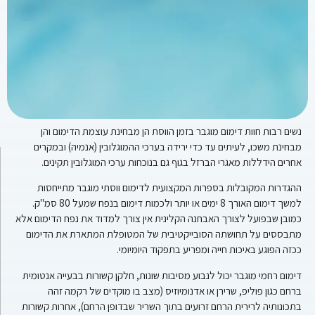
נשים רבות חוות דימום מוגבר בזמן הווסת הן מבחינת עוצמת הדימום והן
מבחינת משכו, לעיתים עד כדי ירידה בערכי ההמוגלובין (אנמיה) ובמקרים
אחרים הידללות מאגרי הברזל בגוף גם בנוכחות ערכי המוגלובין תקינים.
ההגדרות המקובלות בספרות המקצועית לדימום ווסתי מוגבר מתייחסות
למשך דימום האורך 8 ימים או יותר ולכמות דימום בנפח שמעל 80 סמ"ק.
כמובן שבפועל לצורך האבחנה הקלינית אין צורך למדוד את נפח הדימום אלא
מתבססים על תחושתה הסובייקטיבית של המטופלת המתארת את הדימום
ככזה הפוגע באיכות חייה ומפריע בתפקוד היומיומי.
דימום רחמי מוגבר יכול לנבוע מסיבות שונות, חלקן קשורות בבעייה אנטומית
ברחם כגון פוליפ, שרירן או אדנומיוזיס (מצב בו מוקדים של רקמה זהה
בתכונותיה לרירית הרחם זרועים בתוך השריר שבדופן הרחם), אחרות קשורות