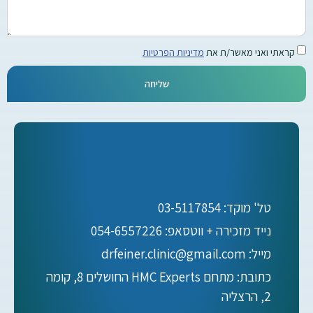
קראתי ואני מאשר/ת את
מדיניות הפרטיות
שליחה
טל' מוקד: 03-5117854
נייד מזכירה + ווטסאפ: 054-6557226
מייל: drfeiner.clinic@gmail.com
כתובת: מתחם HMC Experts החושלים 8, קומה
2, הרצליה