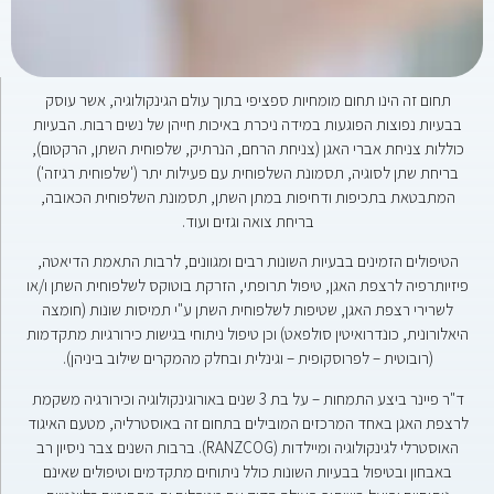
תחום זה הינו תחום מומחיות ספציפי בתוך עולם הגינקולוגיה, אשר עוסק
בבעיות נפוצות הפוגעות במידה ניכרת באיכות חייהן של נשים רבות. הבעיות
כוללות צניחת אברי האגן (צניחת הרחם, הנרתיק, שלפוחית השתן, הרקטום),
בריחת שתן לסוגיה, תסמונת השלפוחית עם פעילות יתר ('שלפוחית רגיזה')
המתבטאת בתכיפות ודחיפות במתן השתן, תסמונת השלפוחית הכאובה,
בריחת צואה וגזים ועוד.
הטיפולים הזמינים בבעיות השונות רבים ומגוונים, לרבות התאמת הדיאטה,
פיזיותרפיה לרצפת האגן, טיפול תרופתי, הזרקת בוטוקס לשלפוחית השתן ו/או
לשרירי רצפת האגן, שטיפות לשלפוחית השתן ע"י תמיסות שונות (חומצה
היאלורונית, כונדרואיטין סולפאט) וכן טיפול ניתוחי בגישות כירורגיות מתקדמות
(רובוטית – לפרוסקופית – וגינלית ובחלק מהמקרים שילוב ביניהן).
ד"ר פיינר ביצע התמחות – על בת 3 שנים באורוגינקולוגיה וכירורגיה משקמת
לרצפת האגן באחד המרכזים המובילים בתחום זה באוסטרליה, מטעם האיגוד
האוסטרלי לגינקולוגיה ומיילדות (RANZCOG). ברבות השנים צבר ניסיון רב
באבחון ובטיפול בבעיות השונות כולל ניתוחים מתקדמים וטיפולים שאינם