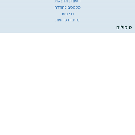
ראיונות והרצאות
מסמכים להורדה
צרי קשר
מדיניות פרטיות
טיפולים
ניתוחים רובוטיים
כריתת שחלות / חצוצרות ללא צלקת
כריתת ציסטה שחלתית
הרמת רחם
הקטנת השפתיים הפנימיות – לביופלסטי
מתיחת השפתיים החיצוניות
צרי קשר
טל' מוקד: 03-5117854
נייד מזכירה + ווטסאפ: 054-6557226
מייל: drfeiner.clinic@gmail.com
כתובת: מתחם HMC Experts החושלים 8, קומה 2, הרצליה